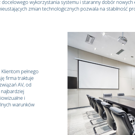
docelowego wykorzystania systemu i staranny dobór nowych el
ieustających zmian technologicznych pozwala na stabilność p
m Klientom pełnego
ę firma traktuje
związań AV, od
najbardziej
owizualne i
alnych warunków