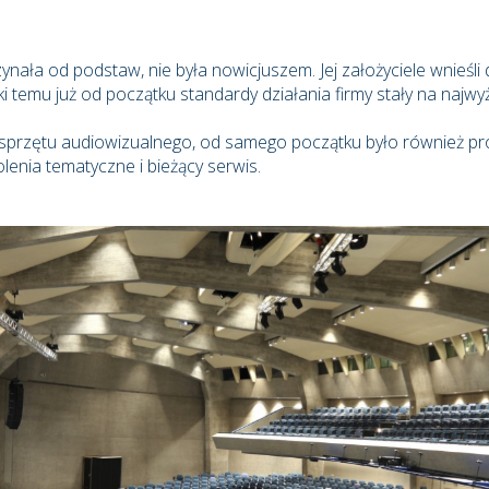
nała od podstaw, nie była nowicjuszem. Jej założyciele wnieśli
 temu już od początku standardy działania firmy stały na najw
 sprzętu audiowizualnego, od samego początku było również pr
enia tematyczne i bieżący serwis.